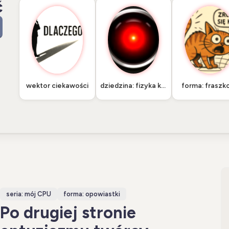
ć
wektor ciekawości
dziedzina: fizyka kwantowa
forma: fraszko
seria: mój CPU
forma: opowiastki
Po drugiej stronie