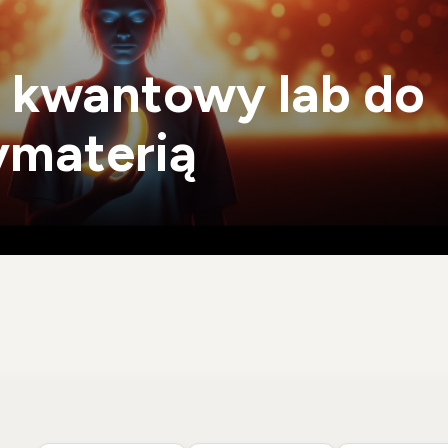
o kwantowy lab do
ymaterią