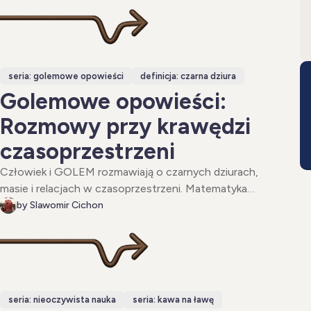
zegarkiem atomowym w tle.
seria: golemowe opowieści
definicja: czarna dziura
Golemowe opowieści:
Rozmowy przy krawędzi
czasoprzestrzeni
Człowiek i GOLEM rozmawiają o czarnych dziurach,
masie i relacjach w czasoprzestrzeni. Matematyka
ustępuje intuicji, a byt okazuje się istnieć tylko w
by Slawomir Cichon
powiązaniu z innym.
seria: nieoczywista nauka
seria: kawa na ławę