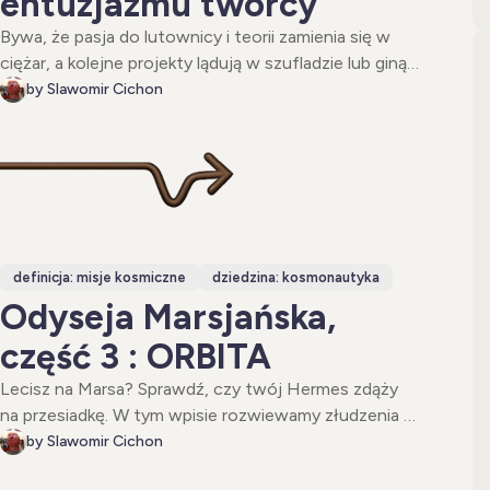
entuzjazmu twórcy
Bywa, że pasja do lutownicy i teorii zamienia się w
ciężar, a kolejne projekty lądują w szufladzie lub giną
w szumie internetu. Ten wiersz to autoironiczna
by Slawomir Cichon
notatka z frontu wypalenia twórczego elektronika,
który montuje układy nawet na pikniku – i coraz
częściej pyta siebie: po co?
definicja: misje kosmiczne
dziedzina: kosmonautyka
Odyseja Marsjańska,
część 3 : ORBITA
Lecisz na Marsa? Sprawdź, czy twój Hermes zdąży
na przesiadkę. W tym wpisie rozwiewamy złudzenia o
prostych orbitach i pokazujemy, dlaczego stacja S3
by Slawomir Cichon
to nie kolejka podmiejska, tylko orbitalne sudoku z