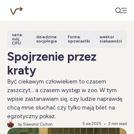
Open
Search
seria:
dziedzina:
forma:
wektor
mój
socjologia
opowiastki
ciekawości
CPU
Spojrzenie przez
kraty
Być ciekawym człowiekiem to czasem
zaszczyt… a czasem występ w zoo. W tym
wpisie zastanawiam się, czy ludzie naprawdę
chcą mnie słuchać czy tylko mają bilet na
egzotyczny pokaz.
5 sie 2025
2 min read
by Slawomir Cichon